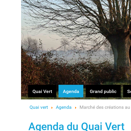
Logo
Quai Vert
Agenda
Grand public
S
Quai vert
Agenda
Marché des créations au 
Agenda du Quai Vert