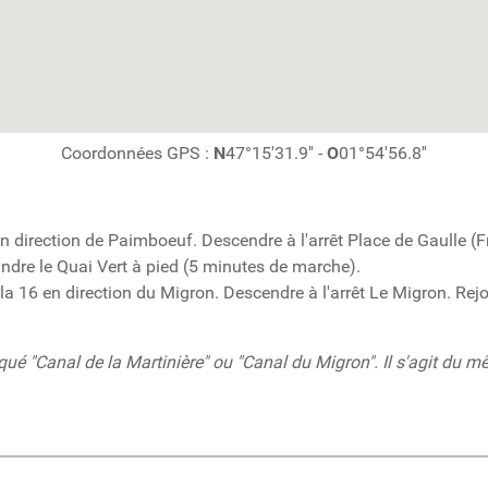
Coordonnées GPS :
N
47°15'31.9'' -
O
01°54'56.8''
en direction de Paimboeuf. Descendre à l'arrêt Place de Gaulle (F
indre le Quai Vert à pied (5 minutes de marche).
ila 16 en direction du Migron. Descendre à l'arrêt Le Migron. Rej
é "Canal de la Martinière" ou "Canal du Migron". Il s'agit du mê