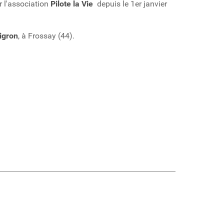
r l'association
Pilote la Vie
depuis le 1er janvier
igron
, à Frossay (44).