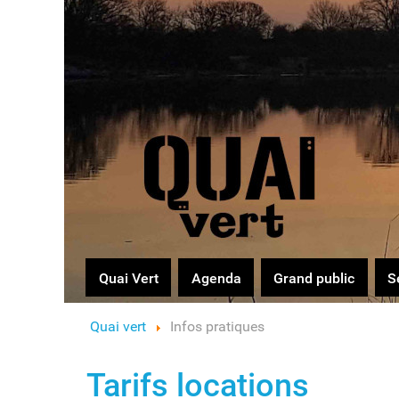
Logo
Quai Vert
Agenda
Grand public
S
Quai vert
Infos pratiques
Tarifs locations