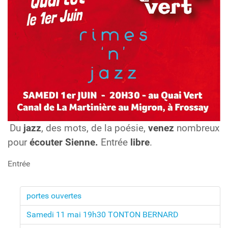
Du
jazz
, des mots, de la poésie,
venez
nombreux
pour
écouter
Sienne.
Entrée
libre
.
Entrée
portes ouvertes
Samedi 11 mai 19h30 TONTON BERNARD